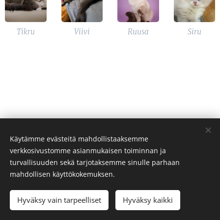
Tikru
Viivi
Ruusa
Siru
Käytämme evästeitä mahdollistaaksemme
verkkosivustomme asianmukaisen toiminnan ja
turvallisuuden sekä tarjotaksemme sinulle parhaan
mahdollisen käyttökokemuksen.
Pexels
palvelun toimittamat kuvat
Hyväksy vain tarpeelliset
Hyväksy kaikki
Luotu
Webnodella
Evästeet