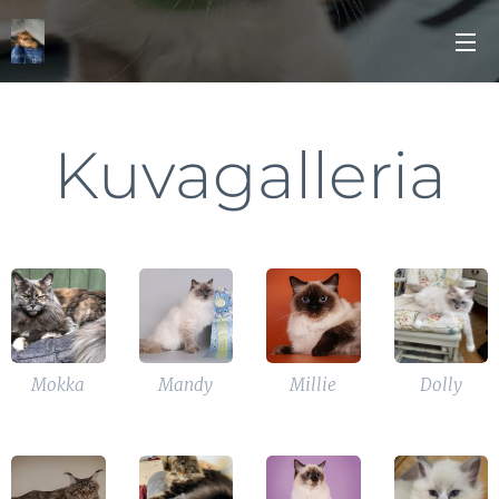
Kuvagalleria
Mokka
Mandy
Millie
Dolly