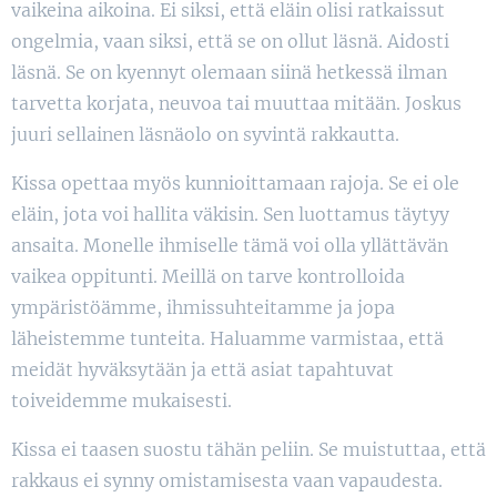
vaikeina aikoina. Ei siksi, että eläin olisi ratkaissut
ongelmia, vaan siksi, että se on ollut läsnä. Aidosti
läsnä. Se on kyennyt olemaan siinä hetkessä ilman
tarvetta korjata, neuvoa tai muuttaa mitään. Joskus
juuri sellainen läsnäolo on syvintä rakkautta.
Kissa opettaa myös kunnioittamaan rajoja. Se ei ole
eläin, jota voi hallita väkisin. Sen luottamus täytyy
ansaita. Monelle ihmiselle tämä voi olla yllättävän
vaikea oppitunti. Meillä on tarve kontrolloida
ympäristöämme, ihmissuhteitamme ja jopa
läheistemme tunteita. Haluamme varmistaa, että
meidät hyväksytään ja että asiat tapahtuvat
toiveidemme mukaisesti.
Kissa ei taasen suostu tähän peliin. Se muistuttaa, että
rakkaus ei synny omistamisesta vaan vapaudesta.