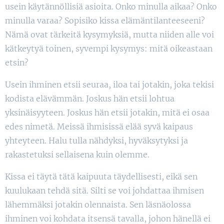
usein käytännöllisiä asioita. Onko minulla aikaa? Onko
minulla varaa? Sopisiko kissa elämäntilanteeseeni?
Nämä ovat tärkeitä kysymyksiä, mutta niiden alle voi
kätkeytyä toinen, syvempi kysymys: mitä oikeastaan
etsin?
Usein ihminen etsii seuraa, iloa tai jotakin, joka tekisi
kodista elävämmän. Joskus hän etsii lohtua
yksinäisyyteen. Joskus hän etsii jotakin, mitä ei osaa
edes nimetä. Meissä ihmisissä elää syvä kaipaus
yhteyteen. Halu tulla nähdyksi, hyväksytyksi ja
rakastetuksi sellaisena kuin olemme.
Kissa ei täytä tätä kaipuuta täydellisesti, eikä sen
kuulukaan tehdä sitä. Silti se voi johdattaa ihmisen
lähemmäksi jotakin olennaista. Sen läsnäolossa
ihminen voi kohdata itsensä tavalla, johon hänellä ei