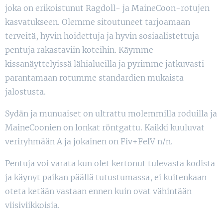
joka on erikoistunut Ragdoll- ja MaineCoon-rotujen
kasvatukseen. Olemme sitoutuneet tarjoamaan
terveitä, hyvin hoidettuja ja hyvin sosiaalistettuja
pentuja rakastaviin koteihin. Käymme
kissanäyttelyissä lähialueilla ja pyrimme jatkuvasti
parantamaan rotumme standardien mukaista
jalostusta.
Sydän ja munuaiset on ultrattu molemmilla roduilla ja
MaineCoonien on lonkat röntgattu. Kaikki kuuluvat
veriryhmään A ja jokainen on Fiv+FelV n/n.
Pentuja voi varata kun olet kertonut tulevasta kodista
ja käynyt paikan päällä tutustumassa, ei kuitenkaan
oteta ketään vastaan ennen kuin ovat vähintään
viisiviikkoisia.