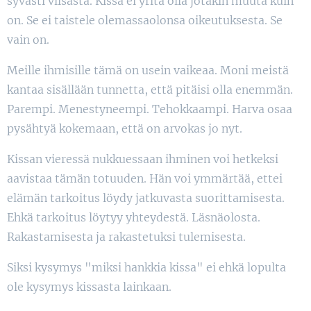
syvästi viisasta. Kissa ei yritä olla jotakin muuta kuin
on. Se ei taistele olemassaolonsa oikeutuksesta. Se
vain on.
Meille ihmisille tämä on usein vaikeaa. Moni meistä
kantaa sisällään tunnetta, että pitäisi olla enemmän.
Parempi. Menestyneempi. Tehokkaampi. Harva osaa
pysähtyä kokemaan, että on arvokas jo nyt.
Kissan vieressä nukkuessaan ihminen voi hetkeksi
aavistaa tämän totuuden. Hän voi ymmärtää, ettei
elämän tarkoitus löydy jatkuvasta suorittamisesta.
Ehkä tarkoitus löytyy yhteydestä. Läsnäolosta.
Rakastamisesta ja rakastetuksi tulemisesta.
Siksi kysymys "miksi hankkia kissa" ei ehkä lopulta
ole kysymys kissasta lainkaan.