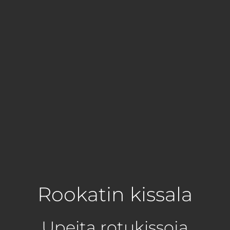
Rookatin kissala
Upeita rotukissoja