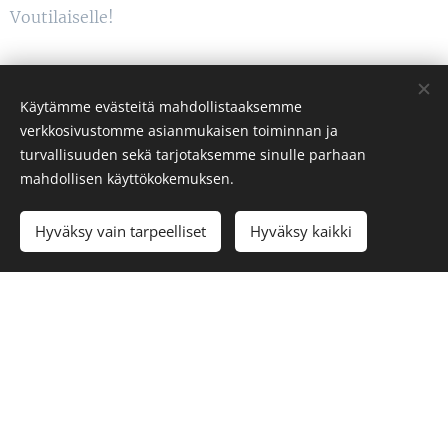
Voutilaiselle!
Käytämme evästeitä mahdollistaaksemme
verkkosivustomme asianmukaisen toiminnan ja
turvallisuuden sekä tarjotaksemme sinulle parhaan
mahdollisen käyttökokemuksen.
Hyväksy vain tarpeelliset
Hyväksy kaikki