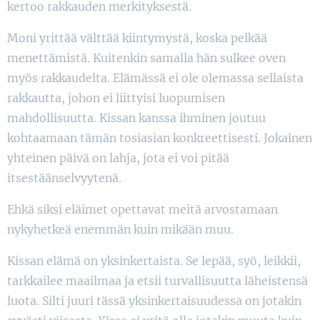
kertoo rakkauden merkityksestä.
Moni yrittää välttää kiintymystä, koska pelkää
menettämistä. Kuitenkin samalla hän sulkee oven
myös rakkaudelta. Elämässä ei ole olemassa sellaista
rakkautta, johon ei liittyisi luopumisen
mahdollisuutta. Kissan kanssa ihminen joutuu
kohtaamaan tämän tosiasian konkreettisesti. Jokainen
yhteinen päivä on lahja, jota ei voi pitää
itsestäänselvyytenä.
Ehkä siksi eläimet opettavat meitä arvostamaan
nykyhetkeä enemmän kuin mikään muu.
Kissan elämä on yksinkertaista. Se lepää, syö, leikkii,
tarkkailee maailmaa ja etsii turvallisuutta läheistensä
luota. Silti juuri tässä yksinkertaisuudessa on jotakin